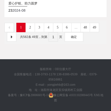
爱心护航、助力圆梦
23
2024-08
1
2
3
4
5
6
...
48
49
共582条 49页，到第
页
确定
版权所有：OD注册大厅
全国客服电话：138-3793-1178 136-8386-0539 座机：0379-
65616861
E-mail：yongjiehb@163.com
地 址：洛阳市洛龙区安乐镇郑村工业园
备案号：
豫ICP备20006601号-1
豫公网安备 41031102000445号
XML地
图